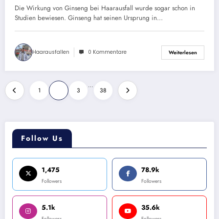
Die Wirkung von Ginseng bei Haarausfall wurde sogar schon in
Studien bewiesen. Ginseng hat seinen Ursprung in…
Haarausfallen
0 Kommentare
Weiterlesen
Seitennummerierung
…
1
2
3
38
der
Beiträge
Follow Us
1,475
78.9k
Followers
Followers
5.1k
35.6k
Followers
Followers