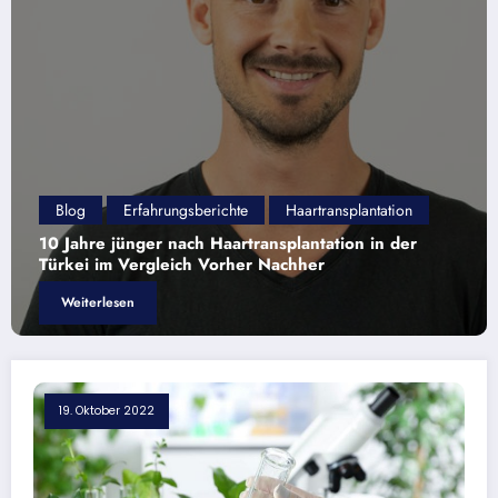
ahrungsberichte
Haartransplantation
Blog
Erfah
er nach Haartransplantation in der
Haartransplant
rgleich Vorher Nachher
Mike
Weiterlesen
19. Oktober 2022