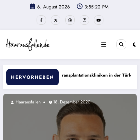
Zum
6. August 2026
3:55:23 PM
Inhalt
springen
splantationskliniken in der Türkei 2025
Pre-Test-System bei
HERVORHEBEN
18. Dezember 2020
Haarausfallen