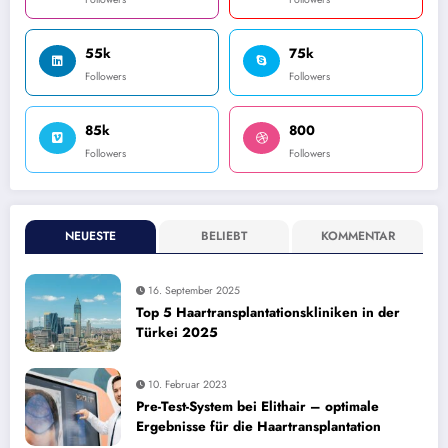
55k
75k
Followers
Followers
85k
800
Followers
Followers
NEUESTE
BELIEBT
KOMMENTAR
16. September 2025
Top 5 Haartransplantationskliniken in der
Türkei 2025
10. Februar 2023
Pre-Test-System bei Elithair – optimale
Ergebnisse für die Haartransplantation