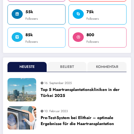
55k
75k
Followers
Followers
85k
800
Followers
Followers
NEUESTE
BELIEBT
KOMMENTAR
16. September 2025
Top 5 Haartransplantationskliniken in der
Türkei 2025
10. Februar 2023
Pre-Test-System bei Elithair – optimale
Ergebnisse für die Haartransplantation