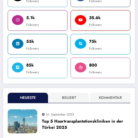
Followers
Followers
5.1k
35.6k
Followers
Followers
55k
75k
Followers
Followers
85k
800
Followers
Followers
NEUESTE
BELIEBT
KOMMENTAR
16. September 2025
Top 5 Haartransplantationskliniken in der
Türkei 2025