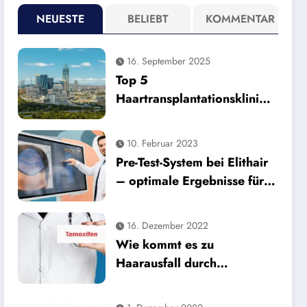
NEUESTE
BELIEBT
KOMMENTAR
16. September 2025
Top 5
Haartransplantationsklinike
n in der Türkei 2025
10. Februar 2023
Pre-Test-System bei Elithair
– optimale Ergebnisse für
die Haartransplantation
16. Dezember 2022
Wie kommt es zu
Haarausfall durch
Tamoxifen?