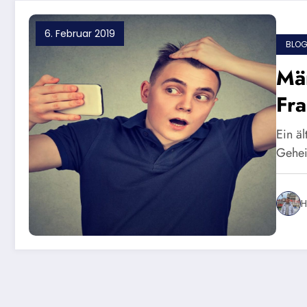
6. Februar 2019
BLO
Mä
Fra
Ein äl
Gehei
H