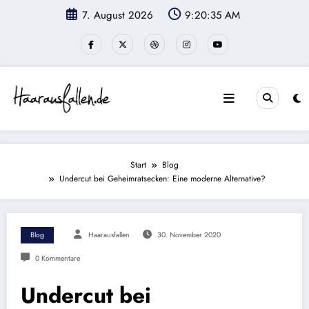
Zum
7. August 2026
9:20:36 AM
Inhalt
springen
Start
Blog
Undercut bei Geheimratsecken: Eine moderne Alternative?
Blog
Haarausfallen
30. November 2020
0 Kommentare
Undercut bei