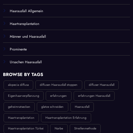
Haarausfall Allgemein
Haartransplantation
Männer und Haarausfall
Prominente
Ursachen Haarausfall
BROWSE BY TAGS
alopecia diffusa
diffusen Haarausfall stoppen
diffuser Haarausfall
Eigenhaarverpflanzung
erfahrungen
erfahrungen Haarausfall
geheimratsecken
glatze schneiden
Haarausfall
Haartransplantation
Haartransplantation Erfahrung
Haartransplantation Türkei
Narbe
Streifenmethode