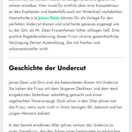
schwer erzielbar. Hier musst Du wirklich über eine Komplettrasur
an den Kopfseiten und bestenfalls auch am Hinterkopf nachdenken.
Haarschnitte a la
James Dean
können Dir als Vorlage für den
perfekten Undercut dienen und sind heute genauso angesagt wie
zu der Zeit, als Mr. Dean Frauenherzen höher schlagen ließ. Eine
positive Begleiterscheinung dieser Frisur ist eine gesamtheitliche
Verjüngung Deiner Ausstrahlung, die viel frecher und
unkonventioneller wirkt.
Geschichte der Undercut
James Dean und Elvis sind die bekanntesten Ikonen mit Undercut.
Sie haben die Frisur mit dem längeren Deckhaar und dem stark
eingekürzten Seitenhaar salonfähig gemacht und einen
regelrechten Trend erzeugt. Doch schon in den 20er Jahren war
die Frisur, wenn auch nicht in ihrem heutigen Stil, bekannt und bei
jungen Männern beliebt.
In den bereits erwähnten 80er Jahren verkam der Undercut zu
einer Szenefrisur, die den Träger einer bestimmten musikalischen