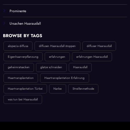
Prominente
Ursachen Haarausfall
BROWSE BY TAGS
alopecia diffusa
diffusen Haarausfall stoppen
diffuser Haarausfall
Eigenhaarverpflanzung
erfahrungen
erfahrungen Haarausfall
geheimratsecken
glatze schneiden
Haarausfall
Haartransplantation
Haartransplantation Erfahrung
Haartransplantation Türkei
Narbe
Streifenmethode
was tun bei Haarausfall