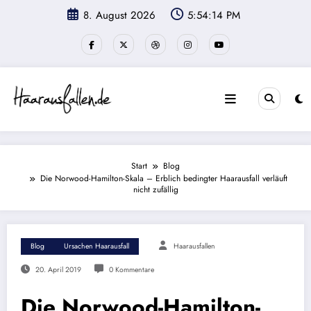
Zum
8. August 2026
5:54:15 PM
Inhalt
springen
Start
Blog
Die Norwood-Hamilton-Skala – Erblich bedingter Haarausfall verläuft
nicht zufällig
Blog
Ursachen Haarausfall
Haarausfallen
20. April 2019
0 Kommentare
Die Norwood-Hamilton-