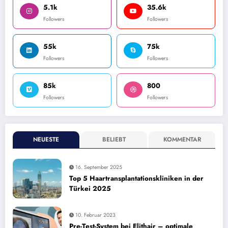
5.1k
35.6k
Followers
Followers
55k
75k
Followers
Followers
85k
800
Followers
Followers
NEUESTE
BELIEBT
KOMMENTAR
16. September 2025
Top 5 Haartransplantationskliniken in der
Türkei 2025
10. Februar 2023
Pre-Test-System bei Elithair – optimale