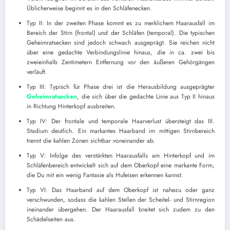
Üblicherweise beginnt es in den Schläfenecken.
Typ II: In der zweiten Phase kommt es zu merklichem Haarausfall im
Bereich der Stirn (frontal) und der Schläfen (temporal). Die typischen
Geheimratsecken sind jedoch schwach ausgeprägt. Sie reichen nicht
über eine gedachte Verbindungslinie hinaus, die in ca. zwei bis
zweieinhalb Zentimetern Entfernung vor den äußeren Gehörgängen
verläuft.
Typ III: Typisch für Phase drei ist die Herausbildung ausgeprägter
Geheimratsecken
, die sich über die gedachte Linie aus Typ II hinaus
in Richtung Hinterkopf ausbreiten.
Typ IV: Der frontale und temporale Haarverlust übersteigt das III.
Stadium deutlich. Ein markantes Haarband im mittigen Stirnbereich
trennt die kahlen Zonen sichtbar voneinander ab.
Typ V: Infolge des verstärkten Haarausfalls am Hinterkopf und im
Schläfenbereich entwickelt sich auf dem Oberkopf eine markante Form,
die Du mit ein wenig Fantasie als Hufeisen erkennen kannst.
Typ VI: Das Haarband auf dem Oberkopf ist nahezu oder ganz
verschwunden, sodass die kahlen Stellen der Scheitel- und Stirnregion
ineinander übergehen. Der Haarausfall breitet sich zudem zu den
Schädelseiten aus.