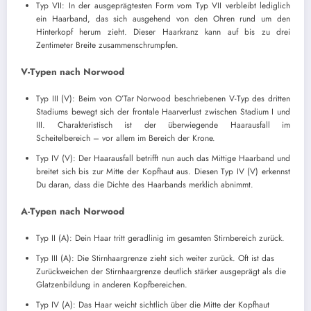
Typ VII: In der ausgeprägtesten Form vom Typ VII verbleibt lediglich
ein Haarband, das sich ausgehend von den Ohren rund um den
Hinterkopf herum zieht. Dieser Haarkranz kann auf bis zu drei
Zentimeter Breite zusammenschrumpfen.
V-Typen nach Norwood
Typ III (V): Beim von O’Tar Norwood beschriebenen V-Typ des dritten
Stadiums bewegt sich der frontale Haarverlust zwischen Stadium I und
III. Charakteristisch ist der überwiegende Haarausfall im
Scheitelbereich – vor allem im Bereich der Krone.
Typ IV (V): Der Haarausfall betrifft nun auch das Mittige Haarband und
breitet sich bis zur Mitte der Kopfhaut aus. Diesen Typ IV (V) erkennst
Du daran, dass die Dichte des Haarbands merklich abnimmt.
A-Typen nach Norwood
Typ II (A): Dein Haar tritt geradlinig im gesamten Stirnbereich zurück.
Typ III (A): Die Stirnhaargrenze zieht sich weiter zurück. Oft ist das
Zurückweichen der Stirnhaargrenze deutlich stärker ausgeprägt als die
Glatzenbildung in anderen Kopfbereichen.
Typ IV (A): Das Haar weicht sichtlich über die Mitte der Kopfhaut