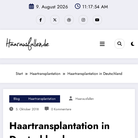
Zum
9. August 2026
11:17:55 AM
Inhalt
springen
Start
Haartransplantation
Haartransplantation in Deutschland
Blog
Haartransplantation
Haarausfallen
5. Oktober 2018
0 Kommentare
Haartransplantation in