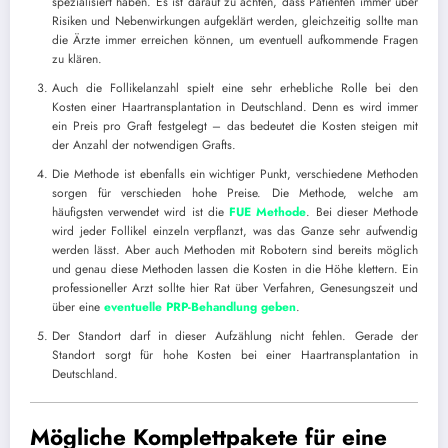
spezialisiert haben. Es ist darauf zu achten, dass Patienten immer über
Risiken und Nebenwirkungen aufgeklärt werden, gleichzeitig sollte man
die Ärzte immer erreichen können, um eventuell aufkommende Fragen
zu klären.
Auch die Follikelanzahl spielt eine sehr erhebliche Rolle bei den
Kosten einer Haartransplantation in Deutschland. Denn es wird immer
ein Preis pro Graft festgelegt – das bedeutet die Kosten steigen mit
der Anzahl der notwendigen Grafts.
Die Methode ist ebenfalls ein wichtiger Punkt, verschiedene Methoden
sorgen für verschieden hohe Preise. Die Methode, welche am
häufigsten verwendet wird ist die
FUE Methode
. Bei dieser Methode
wird jeder Follikel einzeln verpflanzt, was das Ganze sehr aufwendig
werden lässt. Aber auch Methoden mit Robotern sind bereits möglich
und genau diese Methoden lassen die Kosten in die Höhe klettern. Ein
professioneller Arzt sollte hier Rat über Verfahren, Genesungszeit und
über eine
eventuelle PRP-Behandlung geben
.
Der Standort darf in dieser Aufzählung nicht fehlen. Gerade der
Standort sorgt für hohe Kosten bei einer Haartransplantation in
Deutschland.
Mögliche Komplettpakete für eine