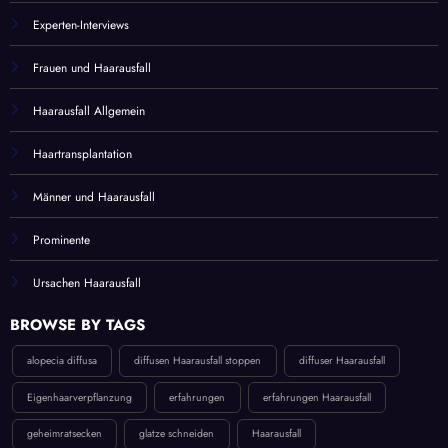
Experten-Interviews
Frauen und Haarausfall
Haarausfall Allgemein
Haartransplantation
Männer und Haarausfall
Prominente
Ursachen Haarausfall
BROWSE BY TAGS
alopecia diffusa
diffusen Haarausfall stoppen
diffuser Haarausfall
Eigenhaarverpflanzung
erfahrungen
erfahrungen Haarausfall
geheimratsecken
glatze schneiden
Haarausfall