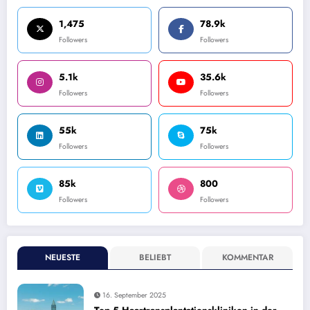
1,475
78.9k
Followers
Followers
5.1k
35.6k
Followers
Followers
55k
75k
Followers
Followers
85k
800
Followers
Followers
NEUESTE
BELIEBT
KOMMENTAR
16. September 2025