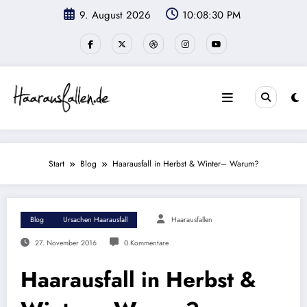
Zum
9. August 2026
10:08:31 PM
Inhalt
springen
Start
Blog
Haarausfall in Herbst & Winter– Warum?
Blog
Ursachen Haarausfall
Haarausfallen
27. November 2016
0 Kommentare
Haarausfall in Herbst &