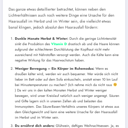
Das ganze etwas detaillierter betrachtet, können neben den
Lichtverhältnissen auch noch weitere Dinge eine Ursache für den
Haarausfall im Herbst und im Winter sein, die vielleicht etwas
banal klingen, jedoch absolut den Haarausfall fördern:
Dunkle Monate Herbst & Winter:
Durch die geringe Lichtintensität
sinkt die Produktion des
Vitamin D
drastisch ab und die Haare können
aufgrund der schlechteren Durchblutung der Kopfhaut nicht mehr
ausreichend mit Nährstoffen versorgt werden. Auch die Kälte kann eine
negative Wirkung für das Haarwachstum haben.
Weniger Bewegung – Ein Körper im Ruhemodus:
Wenn es
draußen kälter wird, werden wir auch bequemer. Wer würde sich nicht
lieber im Bett oder auf dem Sofa einkuscheln, anstatt einen 10 km Lauf
bei Minustemperaturen zu machen? (Ich nehme mich da nicht raus
) Da wir uns in den kalten Monaten Herbst und Winter weniger
bewegen, wird unser Kreislauf natürlich auch weniger angeregt. Säuren
und Gifte lagern sich in unseren Zellen ab und belasten das
Immunsystem. Das Säure-Basen-Verhältnis unseres Körpers ist etwas aus
dem Gleichgewicht und kann eine weitere Ursache für den Haarausfall
im Herbst und im Winter sein.
Du ernährst dich anders:
Glühwein, deftiges Weihnachtsessen. Ja, es