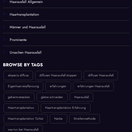
Haarausfall Allgemein
Haartransplantation
Männer und Haarausfall
Prominente
Ursachen Haarausfall
BROWSE BY TAGS
alopecia diffusa
diffusen Haarausfall stoppen
diffuser Haarausfall
Eigenhaarverpflanzung
erfahrungen
erfahrungen Haarausfall
geheimratsecken
glatze schneiden
Haarausfall
Haartransplantation
Haartransplantation Erfahrung
Haartransplantation Türkei
Narbe
Streifenmethode
was tun bei Haarausfall