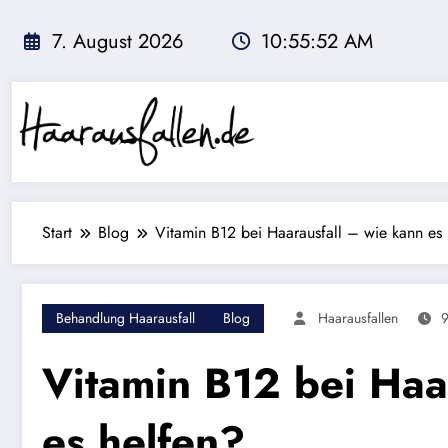
Zum
Inhalt
7. August 2026
10:55:53 AM
springen
Start
Blog
Vitamin B12 bei Haarausfall – wie kann es
Behandlung Haarausfall
Blog
Haarausfallen
9
Vitamin B12 bei Haa
es helfen?