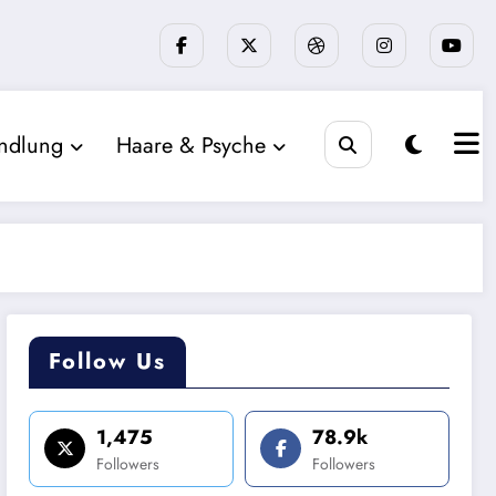
ndlung
Haare & Psyche
Follow Us
1,475
78.9k
Followers
Followers