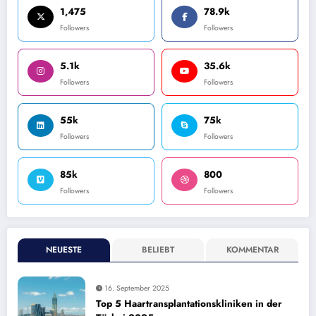
1,475
78.9k
Followers
Followers
5.1k
35.6k
Followers
Followers
55k
75k
Followers
Followers
85k
800
Followers
Followers
NEUESTE
BELIEBT
KOMMENTAR
16. September 2025
Top 5 Haartransplantationskliniken in der