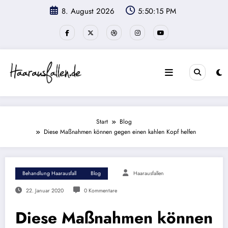
Zum
8. August 2026
5:50:16 PM
Inhalt
springen
Start
Blog
Diese Maßnahmen können gegen einen kahlen Kopf helfen
Behandlung Haarausfall
Blog
Haarausfallen
22. Januar 2020
0 Kommentare
Diese Maßnahmen können