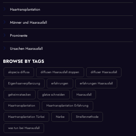
Haartransplantation
Männer und Haarausfall
Prominente
Ursachen Haarausfall
BROWSE BY TAGS
alopecia diffusa
diffusen Haarausfall stoppen
diffuser Haarausfall
Eigenhaarverpflanzung
erfahrungen
erfahrungen Haarausfall
geheimratsecken
glatze schneiden
Haarausfall
Haartransplantation
Haartransplantation Erfahrung
Haartransplantation Türkei
Narbe
Streifenmethode
was tun bei Haarausfall