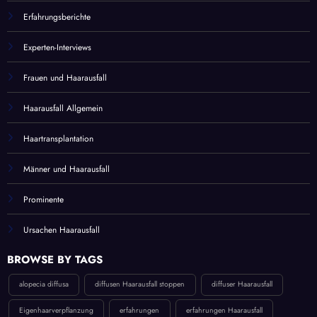
Erfahrungsberichte
Experten-Interviews
Frauen und Haarausfall
Haarausfall Allgemein
Haartransplantation
Männer und Haarausfall
Prominente
Ursachen Haarausfall
BROWSE BY TAGS
alopecia diffusa
diffusen Haarausfall stoppen
diffuser Haarausfall
Eigenhaarverpflanzung
erfahrungen
erfahrungen Haarausfall