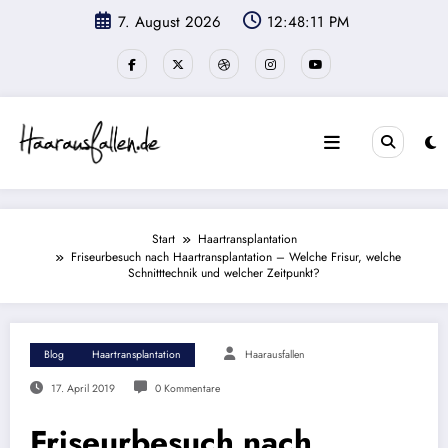
Zum
7. August 2026
12:48:12 PM
Inhalt
springen
Start
Haartransplantation
Friseurbesuch nach Haartransplantation – Welche Frisur, welche
Schnitttechnik und welcher Zeitpunkt?
Blog
Haartransplantation
Haarausfallen
17. April 2019
0 Kommentare
Friseurbesuch nach