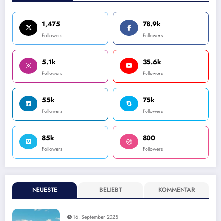
1,475
78.9k
Followers
Followers
5.1k
35.6k
Followers
Followers
55k
75k
Followers
Followers
85k
800
Followers
Followers
NEUESTE
BELIEBT
KOMMENTAR
16. September 2025