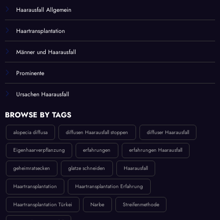
Haarausfall Allgemein
Haartransplantation
Männer und Haarausfall
Prominente
Ursachen Haarausfall
BROWSE BY TAGS
alopecia diffusa
diffusen Haarausfall stoppen
diffuser Haarausfall
Eigenhaarverpflanzung
erfahrungen
erfahrungen Haarausfall
geheimratsecken
glatze schneiden
Haarausfall
Haartransplantation
Haartransplantation Erfahrung
Haartransplantation Türkei
Narbe
Streifenmethode