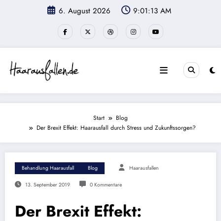
Zum
6. August 2026
9:01:14 AM
Inhalt
springen
Start
Blog
Der Brexit Effekt: Haarausfall durch Stress und Zukunftssorgen?
Behandlung Haarausfall
Blog
Haarausfallen
13. September 2019
0 Kommentare
Der Brexit Effekt: