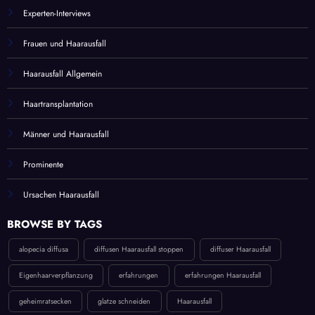
Experten-Interviews
Frauen und Haarausfall
Haarausfall Allgemein
Haartransplantation
Männer und Haarausfall
Prominente
Ursachen Haarausfall
BROWSE BY TAGS
alopecia diffusa
diffusen Haarausfall stoppen
diffuser Haarausfall
Eigenhaarverpflanzung
erfahrungen
erfahrungen Haarausfall
geheimratsecken
glatze schneiden
Haarausfall