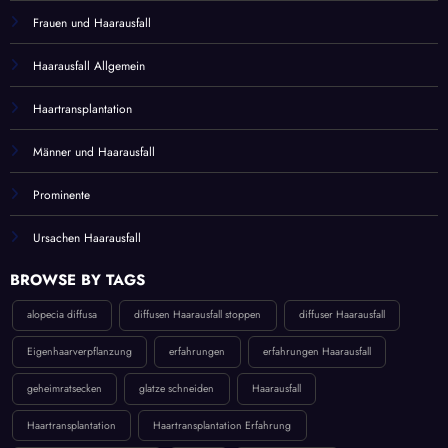
Frauen und Haarausfall
Haarausfall Allgemein
Haartransplantation
Männer und Haarausfall
Prominente
Ursachen Haarausfall
BROWSE BY TAGS
alopecia diffusa
diffusen Haarausfall stoppen
diffuser Haarausfall
Eigenhaarverpflanzung
erfahrungen
erfahrungen Haarausfall
geheimratsecken
glatze schneiden
Haarausfall
Haartransplantation
Haartransplantation Erfahrung