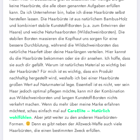
keine Haarbürste, die alle oben genannten Aufgaben erfüllen
kann. Da ich Unternehmer bin, habe ich diese Haarbürste selbst
herstellen lassen. Die Haarbürste ist aus natürlichem Bambus-Holz
und kombiniert stabile Kunststoff-Borsten (u.a. zum Entwirren der
Haare) und weiche Naturhaarborsten (Wildschweinborsten). Die
stabilen Borsten massieren die Kopfhaut uns sorgen für eine
bessere Durchblutung, während die Wildschweinborsten das
natürliche Haarfett über deine Haarlängen verteilen. Hier kannst
du die Haarbürste bekommen oder sie dir ansehen. Ich hoffe, dass
sie auch dir gefällt. Warum ist natürliches Material so wichtig bei
der Haarbürste? Für mich ist es wichtig, dass ein Produkt
nachhaltig hergestellt wird, weshalb ich bei einer Haarbürste
großen Wert auf Naturmaterial lege. Essentiell ist es nicht, wer sein
Haar jedoch optimal pflegen möchte, kann mit der Kombination
aus Wildschweinborsten und langen Kunststoff-Borsten nichts
verkehrt machen. Wenn du mehr über meine Marke erfahren
möchtest, schau einfach mal auf
CareElite – Natürlich
wohlfühlen
. Aber jetzt weiter zu den anderen Haarbürsten-
Formen.
Denn es gibt neben der Allzweck-Waffe auch viele
Haarbürsten, die einen bestimmten Zweck erfüllen.