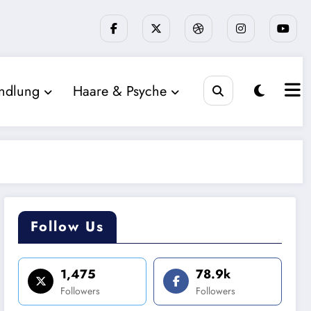
ndlung
Haare & Psyche
Follow Us
1,475
78.9k
Followers
Followers