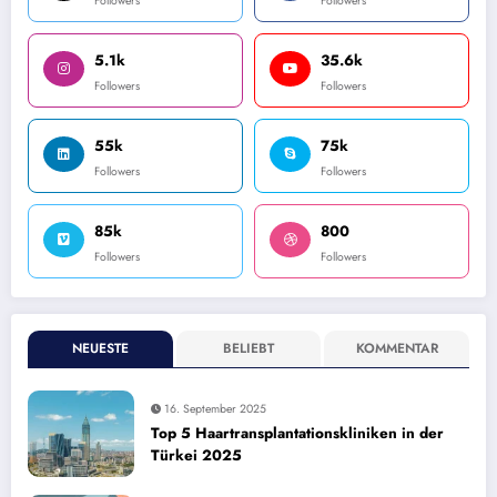
Followers
Followers
5.1k
35.6k
Followers
Followers
55k
75k
Followers
Followers
85k
800
Followers
Followers
NEUESTE
BELIEBT
KOMMENTAR
16. September 2025
Top 5 Haartransplantationskliniken in der
Türkei 2025