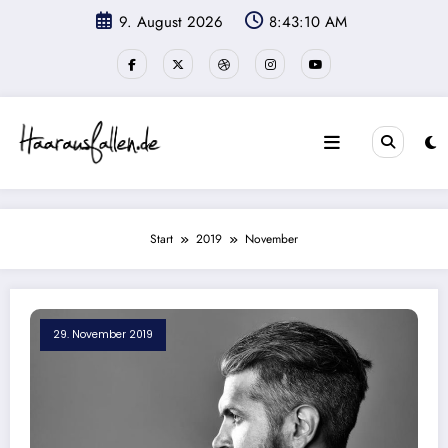
Zum
9. August 2026
8:43:11 AM
Inhalt
springen
Start
2019
November
29. November 2019